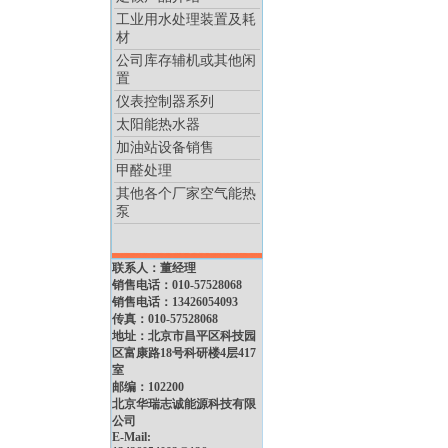
工业用水处理装置及耗
材
公司库存辅机或其他闲
置
仪表控制器系列
太阳能热水器
加油站设备销售
甲醛处理
其他各个厂家空气能热
泵
联系人：董经理
销售电话：010-57528068
销售电话：13426054093
传真：010-57528068
地址：北京市昌平区科技园
区富康路18号科研楼4层417
室
邮编：102200
北京华瑞志诚能源科技有限
公司
E-Mail: