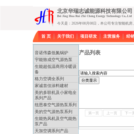
北京华瑞志诚能源科技有限公
Bei Jing Hua Rui Zhi Cheng Energy Technology Co,.Ltd
今天是：2026年08月08日，本公司专注智能
首 页
关于我们
项目研发
主营服务
经
产品列表
音诺伟森低氮锅炉
宇能致成空气源热泵
生能超低温商用冷暖设
备
格力空调全系列
家诚首佳涂料建材
美的多联机及小家电全
系列产品
纽恩泰空气源热泵系列
美的空气源热泵系列
第一页
上一页
下一
生能热风机及空气能热
泵产品
天加空调系列产品