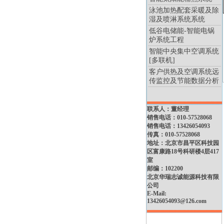
泳池加热配套采暖及除
湿及喷淋系统系统
低谷电储能-智能电锅
炉系统工程
智能中央集中空调系统
[多联机]
客户供热及空调系统远
传监控及节能数据分析
联系人：董经理
销售电话：010-57528068
销售电话：13426054093
传真：010-57528068
地址：北京市昌平区科技园
区富康路18号科研楼4层417
室
邮编：102200
北京华瑞志诚能源科技有限
公司
E-Mail:
13426054093@126.com