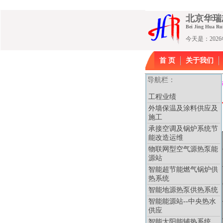
北京华
Bei Jing Hua Ru
今天是：20
首 页
关于我们
导航栏：
工程业绩
外墙保温及涂料供应及
施工
承接空调及锅炉系统节
能改造运维
物联网型空气源热泵能
源站
智能超节能燃气锅炉供
热系统
智能地源热泵供热系统
智能能源站--中央热水
供应
智能太阳能辅热系统