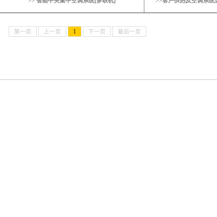
>> 智能中央集中空调系统[多联机]
>>客户供热及空调系统
第一页
上一页
1
下一页
最后一页