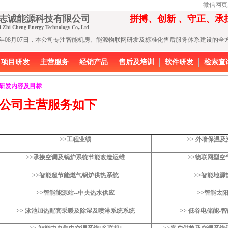
微信网页
瑞志诚能源科技有限公司
拼搏、创新 、守正、承
i Zhi Cheng Energy Technology Co,.Ltd
26年08月07日，本公司专注智能机房、能源物联网研发及标准化售后服务体系建设的全
项目研发
主营服务
经销产品
售后及培训
软件研发
检索查
研发内容及目标
公司主营服务如下
>>工程业绩
>> 外墙保温
>>承接空调及锅炉系统节能改造运维
>>物联网型空
>>智能超节能燃气锅炉供热系统
>>智能地源
>>智能能源站--中央热水供应
>>智能太
>> 泳池加热配套采暖及除湿及喷淋系统系统
>> 低谷电储能-