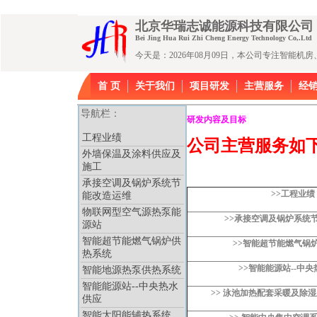
北京华瑞志诚能源科技有限公
Bei Jing Hua Rui Zhi Cheng Energy Technology Co,.Ltd
今天是：2026年08月09日，本公司专注智能
首 页
关于我们
项目研发
主营服务
经
导航栏：
研发内容及目标
工程业绩
公司主营服务如
外墙保温及涂料供应及
施工
承接空调及锅炉系统节
>>工程业绩
能改造运维
物联网型空气源热泵能
>>承接空调及锅炉系统
源站
智能超节能燃气锅炉供
>>智能超节能燃气锅
热系统
>>智能能源站--中
智能地源热泵供热系统
智能能源站--中央热水
>> 泳池加热配套采暖及除
供应
智能太阳能辅热系统