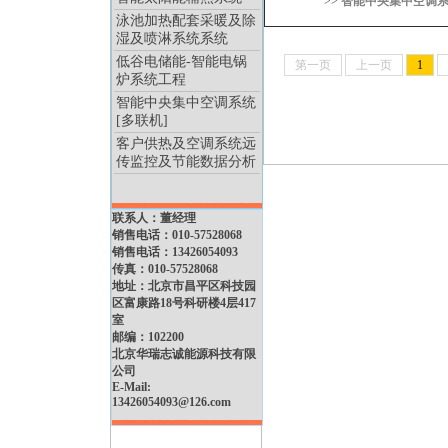
>> 智能中央集中空调系
泳池加热配套采暖及除
湿及喷淋系统系统
低谷电储能-智能电锅
第一页
上一页
1
炉系统工程
智能中央集中空调系统
[多联机]
客户供热及空调系统远
传监控及节能数据分析
联系人：董经理
销售电话：010-57528068
销售电话：13426054093
传真：010-57528068
地址：北京市昌平区科技园
区富康路18号科研楼4层417
室
邮编：102200
北京华瑞志诚能源科技有限
公司
E-Mail:
13426054093@126.com